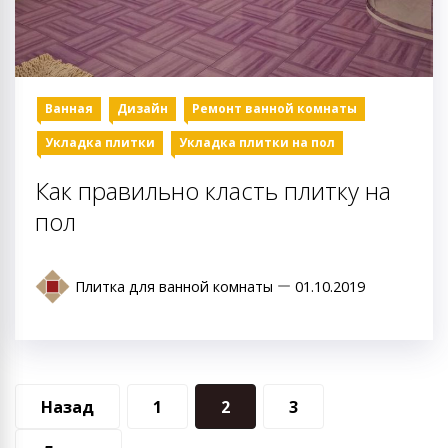
Ванная
Дизайн
Ремонт ванной комнаты
Укладка плитки
Укладка плитки на пол
Как правильно класть плитку на
пол
Плитка для ванной комнаты
01.10.2019
Навигация
Назад
1
2
3
по