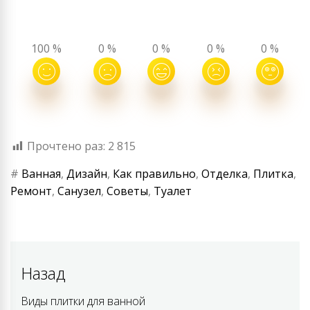
100
%
0
%
0
%
0
%
0
%
Прочтено раз:
2 815
#
Ванная
,
Дизайн
,
Как правильно
,
Отделка
,
Плитка
,
Ремонт
,
Санузел
,
Советы
,
Туалет
Навигация
Назад
по
Виды плитки для ванной
Previous