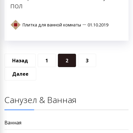
пол
Плитка для ванной комнаты
01.10.2019
Навигация
Назад
1
2
3
по
Далее
записям
Санузел & Ванная
Ванная