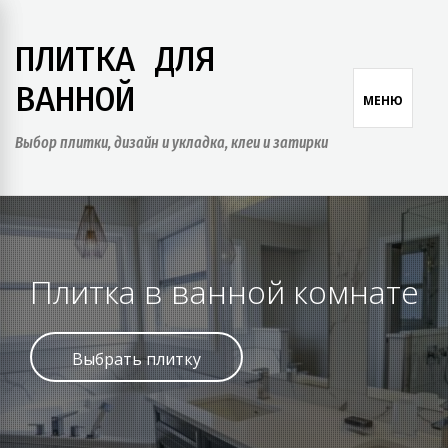
Skip
to
ПЛИТКА ДЛЯ
content
ВАННОЙ
МЕНЮ
Выбор плитки, дизайн и укладка, клеи и затирки
Плитка в ванной комнате
Выбрать плитку